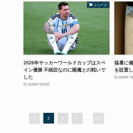
ニュース
2026年サッカーワールドカップはスペ
猛暑に
イン優勝 不眠症なのに睡魔との戦いで
を設置
した
2026年7
2026年7月20日
1
2
3
4
...
315