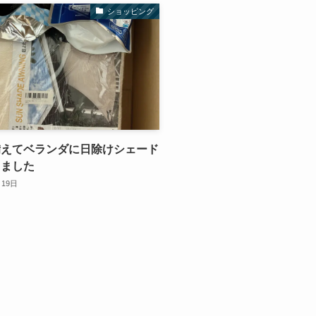
ショッピング
備えてベランダに日除けシェード
しました
月19日