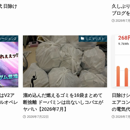
 日除け
久しぶり
ブログ
2026年7
レーション2
ミニマリスト
はV2ア
溜め込んだ燃えるゴミを16袋まとめて
日除け
ルオペレ
断捨離 ドーパミンは出ないしコバエが
エアコ
ヤバい【2026年7月】
の電気
2026年7月22日
2026年7