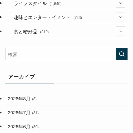
(187)
ライフスタイル
(118)
(1,640)
(53)
(181)
趣味とエンターテイメント
(395)
(743)
(282)
食と嗜好品
(56)
(212)
(58)
(38)
(45)
(408)
(473)
(167)
(165)
(114)
アーカイブ
(33)
(59)
2026年8月
(8)
(248)
2026年7月
(31)
2026年6月
(30)