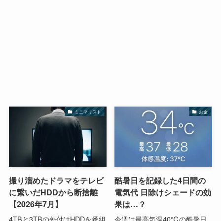
ミニマリスト
お金
撮り溜めたドラマをテレビ
酷暑日を記録した4日間の
に繋いだHDDから断捨離
電気代 日除けシェードの効
【2026年7月】
果は…？
4TBと3TBの外付けHDDを番組
今週は最高気温40℃の酷暑日