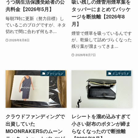
うつ病生活保護受給者の公
吸い残しの煙管用煙草葉を
共料金【2026年5月】
タッパーにまとめてパッケ
ージを断捨離【2026年8
毎朝7時に更新（努力目標）し
月】
ているこのブログですが、ネタ
切れで間に合わず何もネ...
煙管で煙草を吸っているんです
が、乾燥して詰めづらくなった
2026年8月8日
残り葉が溜まってきま...
2026年8月7日
ファッション
ミニマリスト
クラウドファンディングで
レシートを溜め込みすぎて
出資していた
小さい財布のボタンが締ま
MOONRAKERSのムーン
らなくなったので断捨離