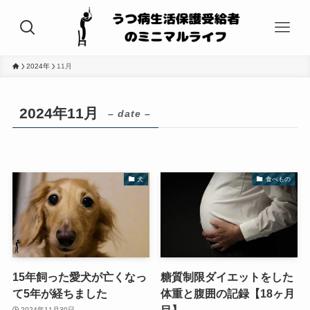
2024年
11月
2024年11月
– date –
犬
食べもの
15年飼った愛犬が亡くなっ
糖質制限ダイエットをした
て5年が経ちました
体重と腹囲の記録【18ヶ月
目】
2024年11月30日