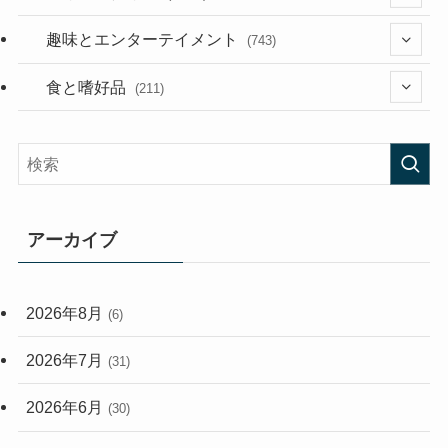
(53)
(181)
(394)
趣味とエンターテイメント
(743)
(282)
(56)
食と嗜好品
(211)
(58)
(38)
(44)
(407)
(473)
(167)
(165)
(114)
アーカイブ
(33)
(59)
2026年8月
(6)
(248)
2026年7月
(31)
2026年6月
(30)