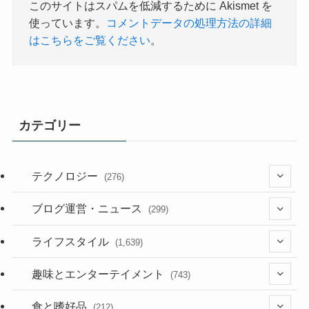
このサイトはスパムを低減するために Akismet を
使っています。
コメントデータの処理方法の詳細
はこちらをご覧ください
。
カテゴリー
テクノロジー
(276)
(36)
ブログ運営・ニュース
(299)
(187)
(118)
ライフスタイル
(1,639)
(53)
(181)
(394)
趣味とエンターテイメント
(743)
(282)
(56)
食と嗜好品
(212)