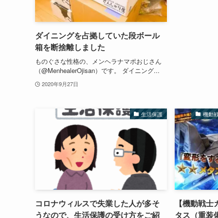
ダイニングを占拠していた段ボール
箱を断捨離しました
ものぐさな性格の、メンヘラナマポおじさん
（@MenhealerOjisan）です。 ダイニング...
2020年9月27日
生活保護
機動
コロナウィルスで失業した人が多そ
【機動戦士
うなので、生活保護の受け方をご紹
タス（重装