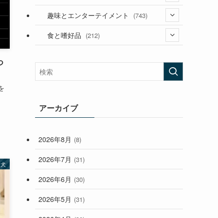
(53)
(181)
(395)
趣味とエンターテイメント
(743)
(282)
(56)
食と嗜好品
(212)
(58)
(38)
(45)
つ
(408)
(473)
(167)
を
(165)
(114)
(33)
アーカイブ
(59)
2026年8月
(8)
(248)
2026年7月
(31)
犬
2026年6月
(30)
2026年5月
(31)