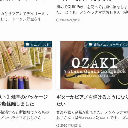
初めてQUICPay＋を使ってお買い物をし
た。 どうも、メンヘラナマポおじさん（@.
アカとサブアカでデイリーミッ
して、トークン貯金をす...
2020年9月23日
ミニマリスト
趣味とエンターテイメ
スト】煙草のパッケージ
ギターかピアノを弾けるようにな
を断捨離しました
たい
が枯渇すると断捨離できるもの
音楽を聴く余裕が出てきた、メンヘラナマ
メンヘラナマポおじさん...
おじさん（@MenhealerOjisan）です。 尾..
2020年9月21日