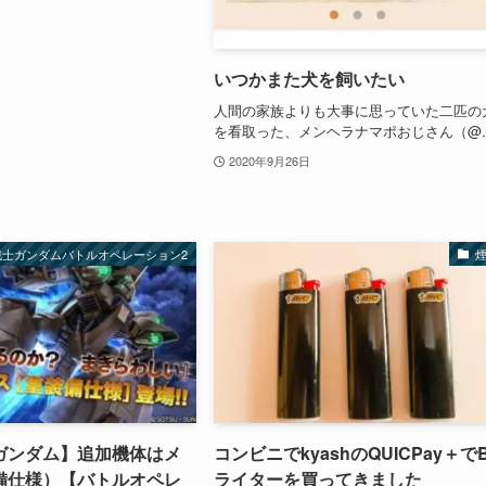
いつかまた犬を飼いたい
人間の家族よりも大事に思っていた二匹の
を看取った、メンヘラナマポおじさん（@..
2020年9月26日
戦士ガンダムバトルオペレーション2
ガンダム】追加機体はメ
コンビニでkyashのQUICPay＋でB
備仕様）【バトルオペレ
ライターを買ってきました