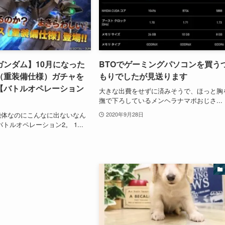
ガンダム】10月になった
BTOでゲーミングパソコンを買う
（重装備仕様）ガチャを
もりでしたが見送ります
【バトルオペレーション
大きな出費をせずに済みそうで、ほっと胸
撫で下ろしているメンヘラナマポおじさ...
機体なのにこんなに出ないなん
2020年9月28日
トルオペレーション2。 1...