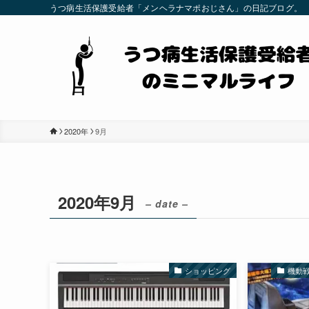
うつ病生活保護受給者「メンヘラナマポおじさん」の日記ブログ。
2020年
9月
2020年9月
– date –
ショッピング
機動