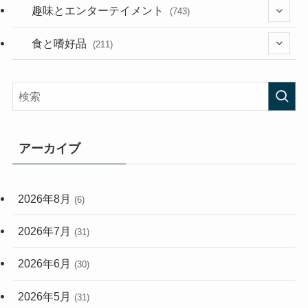
(53)
(181)
(394)
趣味とエンターテイメント
(743)
(282)
(56)
食と嗜好品
(211)
(58)
(38)
(44)
(407)
(473)
(167)
(165)
(114)
アーカイブ
(33)
(59)
2026年8月
(6)
(248)
2026年7月
(31)
2026年6月
(30)
2026年5月
(31)