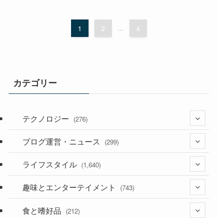
1
2
...
4
カテゴリー
テクノロジー
(276)
ブログ運営・ニュース
(36)
(299)
(187)
ライフスタイル
(118)
(1,640)
(53)
(181)
趣味とエンターテイメント
(395)
(743)
(282)
食と嗜好品
(56)
(212)