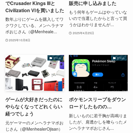
でCrusader Kings IIIと
販売に申し込みました
Civilization VIを買いました
もう何年もゲームはやっていな
いので当選したからと言って買
数年ぶりにゲームを購入してワ
うかはわかりませんが...
クワクしている、メンヘラナマ
ポおじさん（@Menheale...
2025年4月25日
2025年10月8日
ゲーム
ゲーム
ゲームが大好きだったのに
ポケモンスリープをダウン
やらなくなってどれくらい
ロードしたものの…
経つでしょう
新しいものに若干胸が高鳴りま
したが、肩透かしを喰らったメ
元ゲーマーのメンヘラナマポお
ンヘラナマポおじさん...
じさん（@MenhealerOjisan）