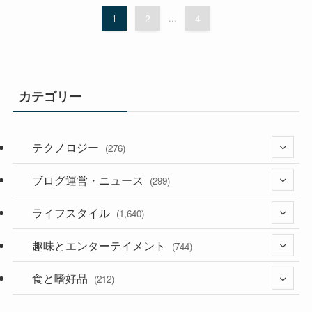
1
2
...
4
カテゴリー
テクノロジー
(276)
ブログ運営・ニュース
(36)
(299)
(187)
ライフスタイル
(118)
(1,640)
(53)
(181)
趣味とエンターテイメント
(395)
(744)
(282)
食と嗜好品
(56)
(212)
(58)
(38)
(45)