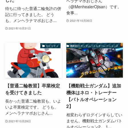
ヘラナマポおじさん
（@MenhealerOjisan）です。
待ちに待った普通二輪免許の併
食事...
記に行ってきました。 どう
も、メンヘラナマポおじさ...
2021年10月30日
2021年10月31日
モビリティ
機動戦士ガンダムバトルオペレーション2
【普通二輪教習】卒業検定
【機動戦士ガンダム】追加
を受けてきました
機体はネロ・トレーナー
【バトルオペレーション
長かった普通二輪教習も、いよ
2】
いよ卒業検定です。 どうも、
メンヘラナマポおじさん...
相変わらずログインすらしてい
ません、機動戦士ガンダムバト
2021年10月29日
ルオペレーション2。 1...