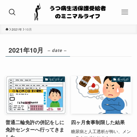
2021年
10月
2021年10月
– date –
モビリティ
食べもの
普通二輪免許の併記をしに
四ヶ月食事制限した結果
免許センターへ行ってきま
糖尿病と人工透析が怖い、メン
した