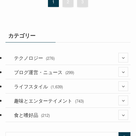
1
2
3
カテゴリー
テクノロジー
(276)
ブログ運営・ニュース
(36)
(299)
(187)
ライフスタイル
(118)
(1,639)
(53)
(181)
趣味とエンターテイメント
(394)
(743)
(282)
食と嗜好品
(56)
(212)
(58)
(38)
(45)