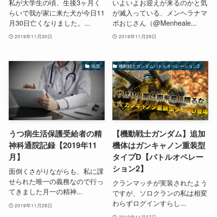
私が大学生の頃、生後3ヶ月く
いよいよお迎えが来るのかと気
らいで我が家に来た犬が今日11
が滅入っている、メンヘラナマ
月30日亡くなりました。...
ポおじさん（@Menheale...
2019年11月30日
2019年11月29日
病気
機動戦士ガンダムバトルオペレーション2
うつ病生活保護受給者の精
【機動戦士ガンダム】追加
神科通院記録【2019年11
機体はガンキャノン重装型
月】
タイプD【バトルオペレー
ション2】
面倒くさがりながらも、私に課
せられた唯一の義務なので行っ
クランマッチが実装されたよう
てきました月一の精神...
ですが、ソロクランの私は相変
わらずログインすらし...
2019年11月28日
2019年11月27日