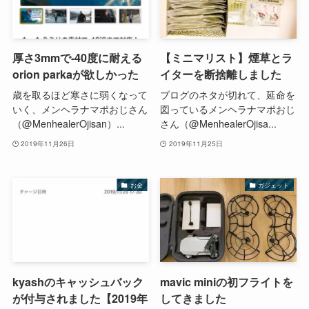
厚さ3mmで-40度に耐える
【ミニマリスト】煙草とラ
orion parkaが欲しかった
イターを断捨離しました
歳を取るほど寒さに弱くなって
ブログのネタが切れて、延命を
いく、メンヘラナマポおじさん
図っているメンヘラナマポおじ
（@MenhealerOjisan）...
さん（@MenhealerOjisa...
2019年11月26日
2019年11月25日
お金
ガジェット
kyashのキャッシュバック
mavic miniの初フライトを
が付与されました【2019年
してきました