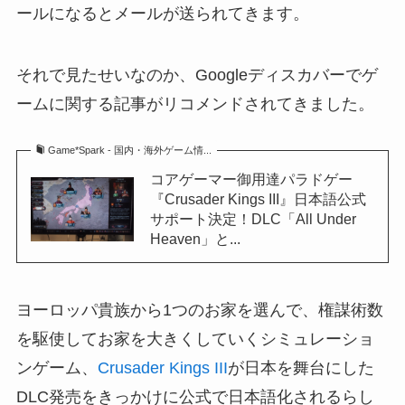
ールになるとメールが送られてきます。
それで見たせいなのか、Googleディスカバーでゲ
ームに関する記事がリコメンドされてきました。
Game*Spark - 国内・海外ゲーム情...
コアゲーマー御用達パラドゲー
『Crusader Kings III』日本語公式
サポート決定！DLC「All Under
Heaven」と...
ヨーロッパ貴族から1つのお家を選んで、権謀術数
を駆使してお家を大きくしていくシミュレーショ
ンゲーム、
Crusader Kings III
が日本を舞台にした
DLC発売をきっかけに公式で日本語化されるらし