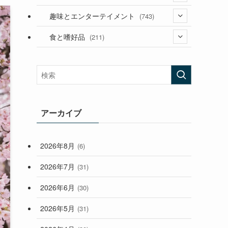
(53)
(181)
(394)
趣味とエンターテイメント
(743)
(282)
(56)
食と嗜好品
(211)
(58)
(38)
(44)
(407)
(473)
(167)
(165)
(114)
(33)
アーカイブ
(59)
2026年8月
(6)
(248)
2026年7月
(31)
2026年6月
(30)
2026年5月
(31)