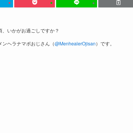
頃、いかがお過ごしですか？
メンヘラナマポおじさん（
@MenhealerOjisan
）です。