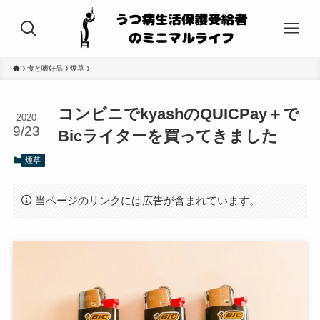
食と嗜好品
煙草
コンビニでkyashのQUICPay＋で
2020
9/23
Bicライターを買ってきました
煙草
当ページのリンクには広告が含まれています。