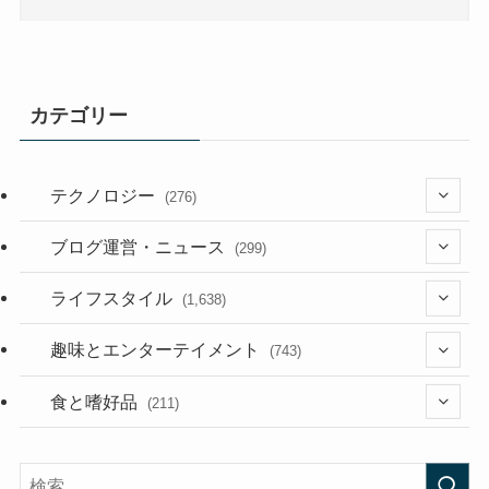
カテゴリー
テクノロジー
(276)
(36)
ブログ運営・ニュース
(299)
(187)
(118)
ライフスタイル
(1,638)
(53)
(181)
(394)
趣味とエンターテイメント
(743)
(282)
(56)
食と嗜好品
(211)
(58)
(38)
(44)
(407)