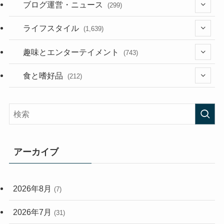
(36)
ブログ運営・ニュース
(299)
(187)
(118)
ライフスタイル
(1,639)
(53)
(181)
(394)
趣味とエンターテイメント
(743)
(282)
(56)
食と嗜好品
(212)
(58)
(38)
(45)
(408)
(473)
(167)
(165)
(114)
アーカイブ
(33)
(59)
2026年8月
(7)
(248)
2026年7月
(31)