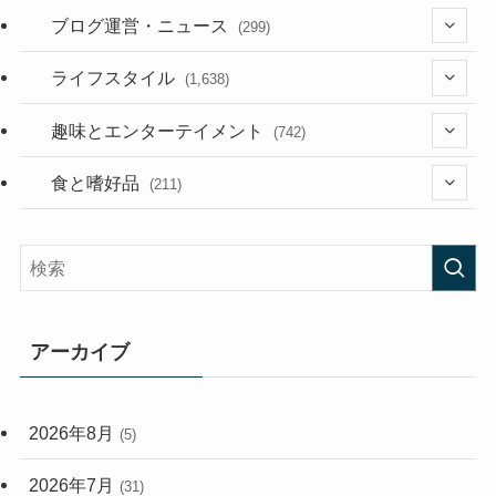
(36)
ブログ運営・ニュース
(299)
(187)
(118)
ライフスタイル
(1,638)
(53)
(181)
(394)
趣味とエンターテイメント
(742)
(282)
(56)
食と嗜好品
(211)
(58)
(38)
(44)
(407)
(472)
(167)
(165)
(114)
アーカイブ
(33)
(59)
2026年8月
(5)
(248)
2026年7月
(31)