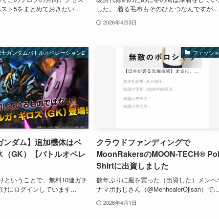
スト5をまとめておきたい...
した。 着る毛布もそのひとつなんですが...
2026年4月3日
戦士ガンダムバトルオペレーション2
ファッシ
ガンダム】追加機体はベ
クラウドファンディングで
ス（GK）【バトルオペレ
MoonRakersのMOON-TECH® Po
Shirtに出資しました
りということで、無料10連ガチ
数年ぶりに服を買った（出資した）メンヘ
けにログインしています...
ナマポおじさん（@MenhealerOjisan）で..
2026年4月1日