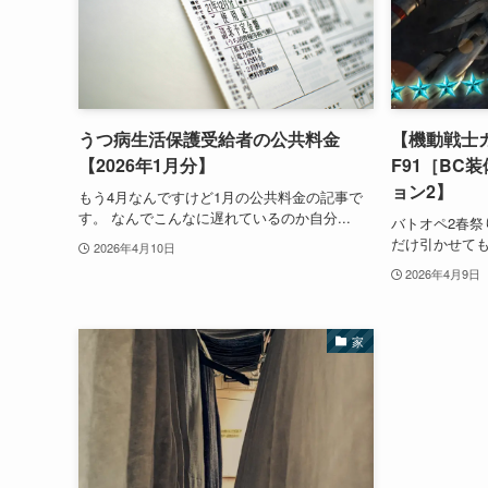
うつ病生活保護受給者の公共料金
【機動戦士
【2026年1月分】
F91［BC
ョン2】
もう4月なんですけど1月の公共料金の記事で
す。 なんでこんなに遅れているのか自分...
バトオペ2春祭
だけ引かせても
2026年4月10日
2026年4月9日
家