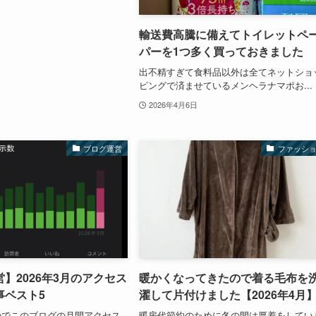
輸送費高騰に備えてトイレットペ
パーを1つ多く買っておきました
出不精すぎて食料品以外は全てネットショ
ピングで済ませているメンヘラナマポお...
2026年4月6日
ブログ運営
ファッシ
】2026年3月のアクセス
暖かくなってきたので着る毛布を
事ベスト5
濯して片付けました【2026年4月
のでこのブログの月間アクセス
暖房代節約のために冬の間は厚着をしてい