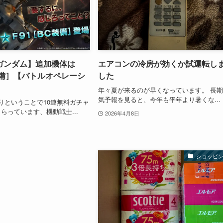
ガンダム】追加機体は
エアコンの冷房が効くか試運転し
装備］【バトルオペレーシ
した
年々夏が来るのが早くなっています。 長
気予報を見ると、今年も平年より暑くな...
りということで10連無料ガチャ
らっています、機動戦士...
2026年4月8日
ショッピ