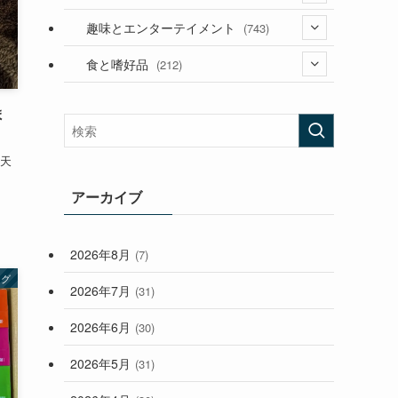
(53)
(181)
(394)
趣味とエンターテイメント
(743)
(282)
(56)
食と嗜好品
(212)
(58)
(38)
(45)
ま
(408)
(473)
(167)
期天
(165)
(114)
(33)
アーカイブ
(59)
2026年8月
(7)
(248)
ング
2026年7月
(31)
2026年6月
(30)
2026年5月
(31)