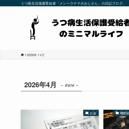
うつ病生活保護受給者「メンヘラナマポおじさん」の日記ブログ。
2026年
4月
2026年4月
– date –
お金
機動