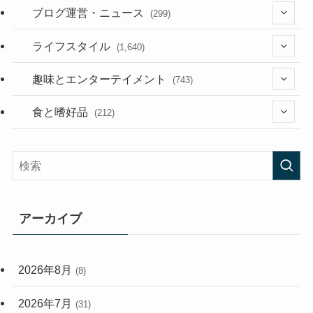
(36)
ブログ運営・ニュース
(299)
(187)
(118)
ライフスタイル
(1,640)
(53)
(181)
(395)
趣味とエンターテイメント
(743)
(282)
(56)
食と嗜好品
(212)
(58)
(38)
(45)
(408)
(473)
(167)
(165)
(114)
アーカイブ
(33)
(59)
2026年8月
(8)
(248)
2026年7月
(31)