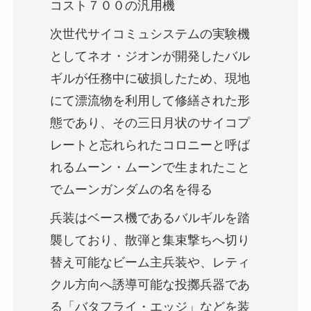
コスト７００の汎用機
次世代サイコミュシステムの実験機
としてネオ・ジオンが開発したバル
ギルが任務中に破損したため、現地
にて漂流物を利用して修繕された形
態であり、その三日月状のサイコプ
レートと忘れられたコロニーと呼ば
れるムーン・ムーンで生まれたこと
でムーンガンダムの名を得る
兵装はベース機であるバルギルを踏
襲しており、散弾と集束撃ちへ切り
替え可能なビーム主兵装や、レティ
クル方向へ誘導可能な投擲兵器であ
る「バタフライ・エッジ」などを装