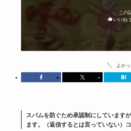
この
いいね 
よかっ
スパムを防ぐため承認制にしています
ます。（返信するとは言っていない）