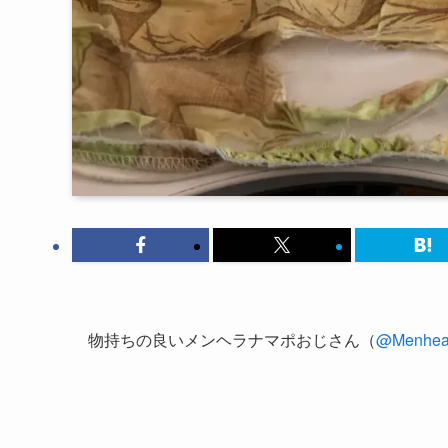
物持ちの良いメンヘラナマポおじさん（
@Menheal