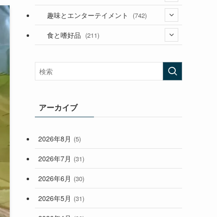
(53)
(181)
(394)
趣味とエンターテイメント
(742)
(282)
(56)
食と嗜好品
(211)
(58)
(38)
(44)
(407)
(472)
(167)
(165)
(114)
(33)
アーカイブ
(59)
2026年8月
(5)
(248)
2026年7月
(31)
2026年6月
(30)
2026年5月
(31)