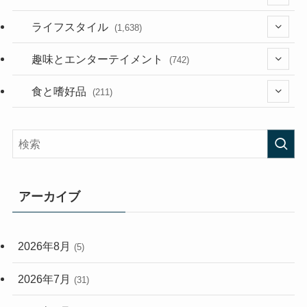
(187)
(118)
ライフスタイル
(1,638)
(53)
(181)
(394)
趣味とエンターテイメント
(742)
(282)
(56)
食と嗜好品
(211)
(58)
(38)
(44)
(407)
(472)
(167)
(165)
(114)
アーカイブ
(33)
(59)
2026年8月
(5)
(248)
2026年7月
(31)