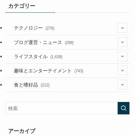
カテゴリー
テクノロジー
(276)
(36)
ブログ運営・ニュース
(299)
(187)
(118)
ライフスタイル
(1,639)
(53)
(181)
(394)
趣味とエンターテイメント
(743)
(282)
(56)
食と嗜好品
(212)
(58)
(38)
(45)
(408)
(473)
(167)
(165)
(114)
アーカイブ
(33)