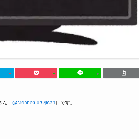
さん（
@MenhealerOjisan
）です。