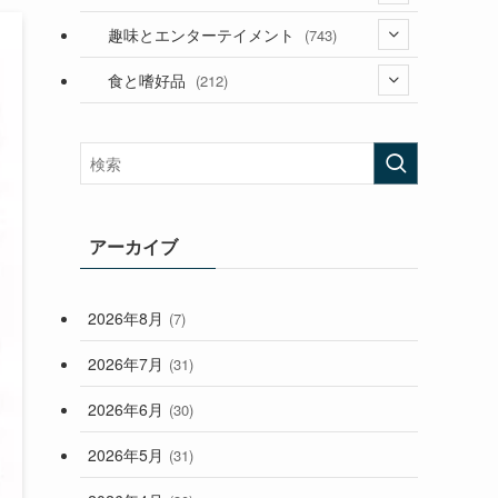
(53)
(181)
(394)
趣味とエンターテイメント
(743)
(282)
(56)
食と嗜好品
(212)
(58)
(38)
(45)
(408)
(473)
(167)
(165)
(114)
(33)
アーカイブ
(59)
2026年8月
(7)
(248)
2026年7月
(31)
2026年6月
(30)
2026年5月
(31)