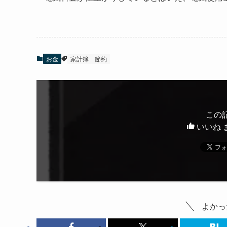
お金
家計簿
節約
この
いいね 
よかっ