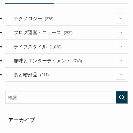
テクノロジー
(276)
(36)
ブログ運営・ニュース
(299)
(187)
(118)
ライフスタイル
(1,638)
(53)
(181)
(394)
趣味とエンターテイメント
(743)
(282)
(56)
食と嗜好品
(211)
(58)
(38)
(44)
(407)
(473)
(167)
(165)
(114)
アーカイブ
(33)