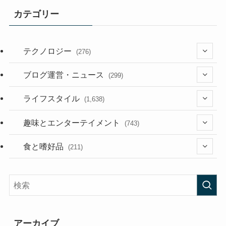
カテゴリー
テクノロジー
(276)
(36)
ブログ運営・ニュース
(299)
(187)
(118)
ライフスタイル
(1,638)
(53)
(181)
(394)
趣味とエンターテイメント
(743)
(282)
(56)
食と嗜好品
(211)
(58)
(38)
(44)
(407)
(473)
(167)
(165)
(114)
アーカイブ