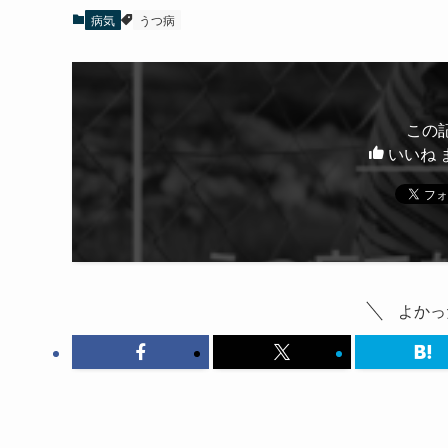
病気
うつ病
この
いいね 
よかっ