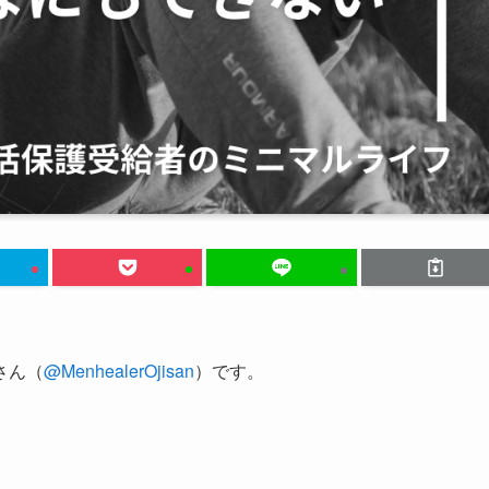
さん（
@MenhealerOjisan
）です。