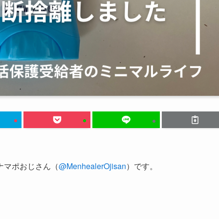
ナマポおじさん（
@MenhealerOjisan
）です。