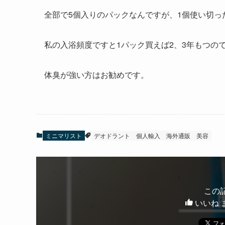
全部で5個入りのパックなんですが、1個使い切っ
私の入浴頻度ですと1パック買えば2、3年もつの
体臭が強い方はお勧めです。
ミニマリスト
デオドラント
個人輸入
海外通販
美容
この
いいね 