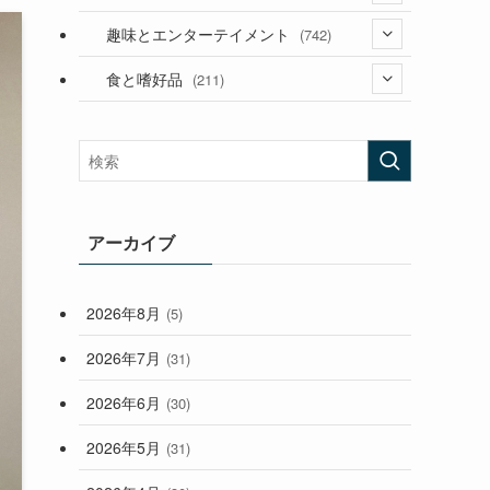
(53)
(181)
(394)
趣味とエンターテイメント
(742)
(282)
(56)
食と嗜好品
(211)
(58)
(38)
(44)
(407)
(472)
(167)
(165)
(114)
(33)
アーカイブ
(59)
2026年8月
(5)
(248)
2026年7月
(31)
2026年6月
(30)
2026年5月
(31)