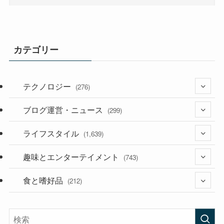
カテゴリー
テクノロジー
(276)
ブログ運営・ニュース
(36)
(299)
(187)
ライフスタイル
(118)
(1,639)
(53)
(181)
趣味とエンターテイメント
(394)
(743)
(282)
食と嗜好品
(56)
(212)
(58)
(38)
(45)
(408)
(473)