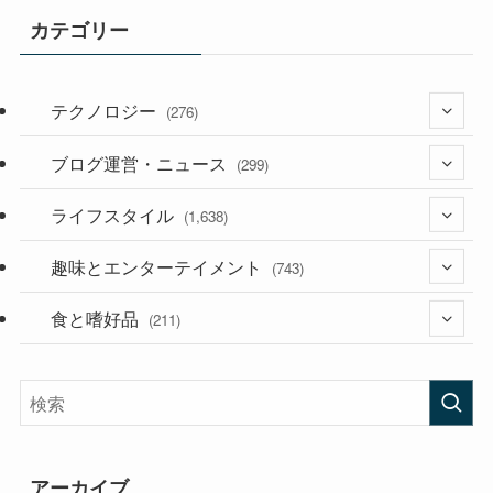
カテゴリー
テクノロジー
(276)
ブログ運営・ニュース
(36)
(299)
(187)
ライフスタイル
(118)
(1,638)
(53)
(181)
趣味とエンターテイメント
(394)
(743)
(282)
食と嗜好品
(56)
(211)
(58)
(38)
(44)
(407)
(473)
(167)
(165)
(114)
アーカイブ