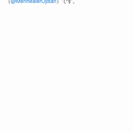
（
@MenhealerOjisan
）です。