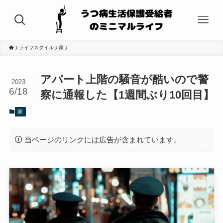
ライフスタイル
家
アパート上階の騒音が酷いので警
2023
6/18
察に通報した【1週間ぶり10回目】
家
当ページのリンクには広告が含まれています。