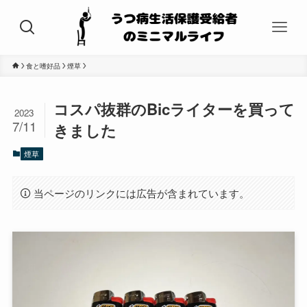
食と嗜好品
煙草
コスパ抜群のBicライターを買って
2023
7/11
きました
煙草
当ページのリンクには広告が含まれています。