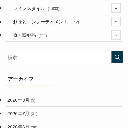
(187)
ライフスタイル
(118)
(1,638)
(53)
(181)
趣味とエンターテイメント
(394)
(742)
(282)
食と嗜好品
(56)
(211)
(58)
(38)
(44)
(407)
(472)
(167)
(165)
(114)
アーカイブ
(33)
(59)
2026年8月
(5)
(248)
2026年7月
(31)
2026年6月
(30)