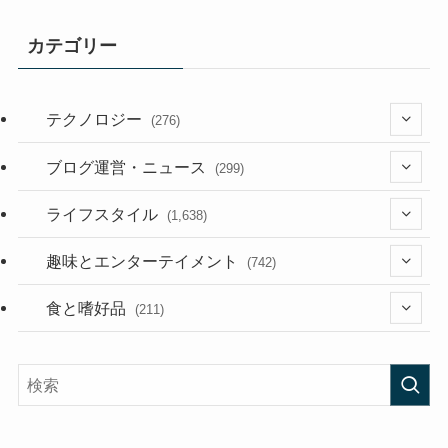
カテゴリー
テクノロジー
(276)
(36)
ブログ運営・ニュース
(299)
(187)
(118)
ライフスタイル
(1,638)
(53)
(181)
(394)
趣味とエンターテイメント
(742)
(282)
(56)
食と嗜好品
(211)
(58)
(38)
(44)
(407)
(472)
(167)
(165)
(114)