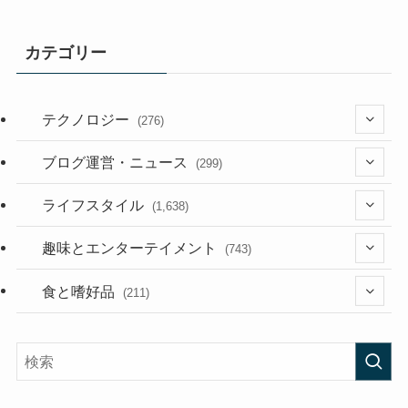
カテゴリー
テクノロジー
(276)
(36)
ブログ運営・ニュース
(299)
(187)
(118)
ライフスタイル
(1,638)
(53)
(181)
(394)
趣味とエンターテイメント
(743)
(282)
(56)
食と嗜好品
(211)
(58)
(38)
(44)
(407)
(473)
(167)
(165)
(114)