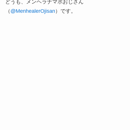
どうも、メンヘラナマポおじさん
（
@MenhealerOjisan
）です。