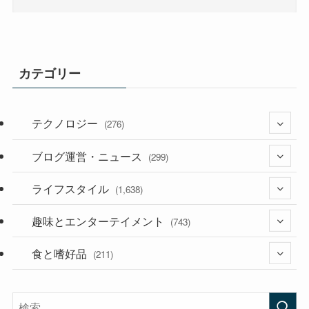
カテゴリー
テクノロジー
(276)
ブログ運営・ニュース
(36)
(299)
(187)
ライフスタイル
(118)
(1,638)
(53)
(181)
趣味とエンターテイメント
(394)
(743)
(282)
食と嗜好品
(56)
(211)
(58)
(38)
(44)
(407)