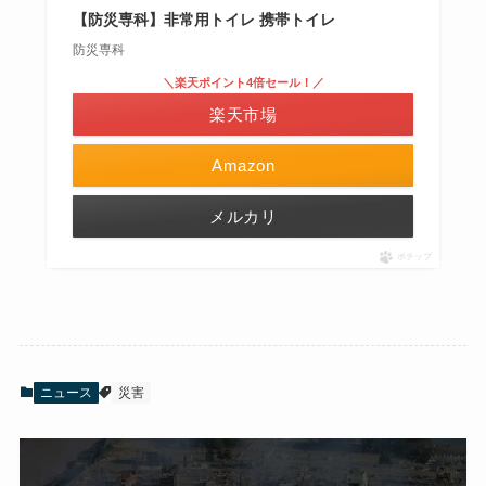
【防災専科】非常用トイレ 携帯トイレ
防災専科
＼楽天ポイント4倍セール！／
楽天市場
Amazon
メルカリ
ポチップ
ニュース
災害