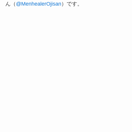
ん（
@MenhealerOjisan
）です。