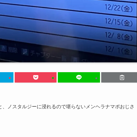
と、ノスタルジーに浸れるので堪らないメンヘラナマポおじさ