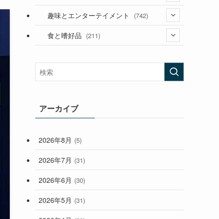
(53)
(181)
(394)
趣味とエンターテイメント
(742)
(282)
(56)
食と嗜好品
(211)
(58)
(38)
(44)
(407)
(472)
(167)
(165)
(114)
(33)
アーカイブ
(59)
2026年8月
(5)
(248)
2026年7月
(31)
2026年6月
(30)
2026年5月
(31)