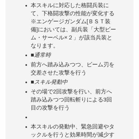
本スキルに対応した格闘兵装に
て、下格闘攻撃の性能が変化する
※エンゲージガンダム[ＢＳＴ装
備]においては、副兵装「大型ビー
ム・サーベル×２」が該当兵装と
なります。
■通常時
前方へ踏み込みつつ、ビーム刃を
交差させた攻撃を行う
■スキル発動中
その場で2回攻撃を行い、前方へ
踏み込みつつ回転斬りによる3回
目の攻撃を行う
本スキルの発動中、緊急回避やタ
ックルを行うと効果時間が減少す