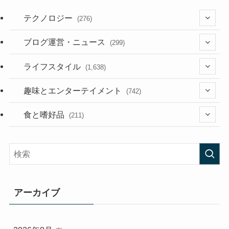
テクノロジー
(276)
(36)
ブログ運営・ニュース
(299)
(187)
(118)
ライフスタイル
(1,638)
(53)
(181)
(394)
趣味とエンターテイメント
(742)
(282)
(56)
食と嗜好品
(211)
(58)
(38)
(44)
(407)
(472)
(167)
(165)
(114)
アーカイブ
(33)
(59)