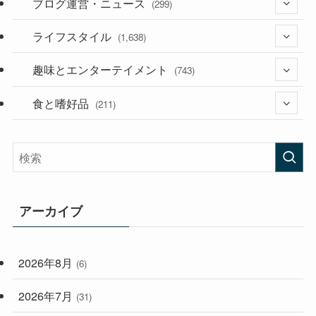
ブログ運営・ニュース
(36)
(299)
(187)
ライフスタイル
(118)
(1,638)
(53)
(181)
趣味とエンターテイメント
(394)
(743)
(282)
食と嗜好品
(56)
(211)
(58)
(38)
(44)
(407)
(473)
(167)
(165)
(114)
アーカイブ
(33)
(59)
2026年8月
(6)
(248)
2026年7月
(31)