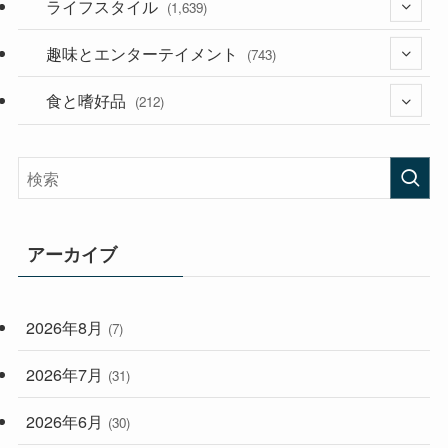
(53)
(181)
趣味とエンターテイメント
(394)
(743)
(282)
食と嗜好品
(56)
(212)
(58)
(38)
(45)
(408)
(473)
(167)
(165)
(114)
アーカイブ
(33)
(59)
2026年8月
(7)
(248)
2026年7月
(31)
2026年6月
(30)