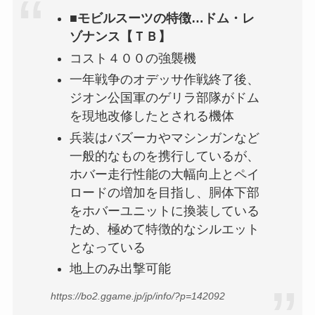
■モビルスーツの特徴…ドム・レ
ゾナンス【ＴＢ】
コスト４００の強襲機
一年戦争のオデッサ作戦終了後、
ジオン公国軍のゲリラ部隊がドム
を現地改修したとされる機体
兵装はバズーカやマシンガンなど
一般的なものを携行しているが、
ホバー走行性能の大幅向上とペイ
ロードの増加を目指し、胴体下部
をホバーユニットに換装している
ため、極めて特徴的なシルエット
となっている
地上のみ出撃可能
https://bo2.ggame.jp/jp/info/?p=142092