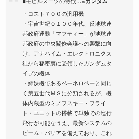
■モビルスーツの特徴…
Ξガンダム
・コスト７００の汎用機
・宇宙世紀０１００年代、反地球連
邦政府運動「マフティー」が地球連
邦政府の中央閣僚会議への襲撃に向
け、アナハイム・エレクトロニクス
社から秘密裏に受領したガンダムタ
イプの機体
・姉妹機であるペーネロペーと同じ
く第五世代ＭＳに分類されるが、機
体内蔵型のミノフスキー・フライ
ト・ユニットの搭載で単独での巡行
飛行が可能なうえ、最新システムの
ビーム・バリアを備えており、これ