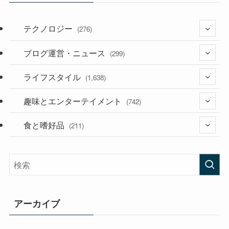
テクノロジー
(276)
ブログ運営・ニュース
(36)
(299)
(187)
ライフスタイル
(118)
(1,638)
(53)
(181)
趣味とエンターテイメント
(394)
(742)
(282)
食と嗜好品
(56)
(211)
(58)
(38)
(44)
(407)
(472)
(167)
(165)
(114)
アーカイブ
(33)