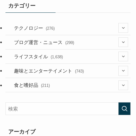
カテゴリー
テクノロジー
(276)
(36)
ブログ運営・ニュース
(299)
(187)
(118)
ライフスタイル
(1,638)
(53)
(181)
(394)
趣味とエンターテイメント
(743)
(282)
(56)
食と嗜好品
(211)
(58)
(38)
(44)
(407)
(473)
(167)
(165)
(114)
アーカイブ
(33)