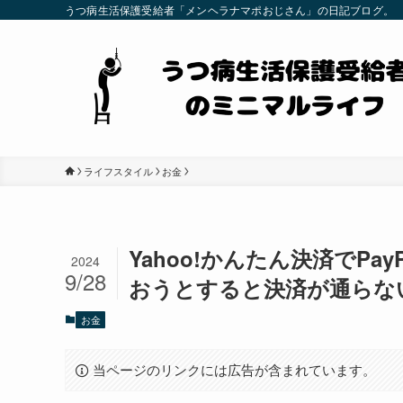
うつ病生活保護受給者「メンヘラナマポおじさん」の日記ブログ。
ライフスタイル
お金
Yahoo!かんたん決済でP
2024
9/28
おうとすると決済が通らな
お金
当ページのリンクには広告が含まれています。