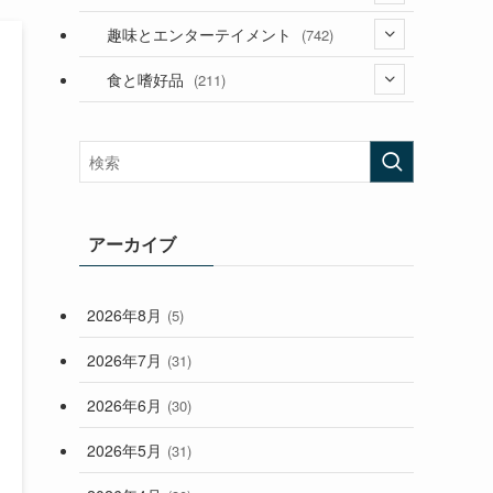
(53)
(181)
(394)
趣味とエンターテイメント
(742)
(282)
(56)
食と嗜好品
(211)
(58)
(38)
(44)
(407)
(472)
(167)
(165)
(114)
(33)
アーカイブ
(59)
2026年8月
(5)
(248)
2026年7月
(31)
2026年6月
(30)
2026年5月
(31)