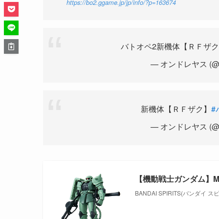
https://bo2.ggame.jp/jp/info/?p=163674
バトオペ2新機体【ＲＦザク
— オンドレヤス (@mid
新機体【ＲＦザク】
#
— オンドレヤス (@mid
【機動戦士ガンダム】MS-
BANDAI SPIRITS(バンダイ 