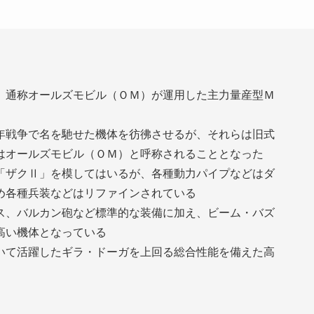
、通称オールズモビル（ＯＭ）が運用した主力量産型Ｍ
年戦争で名を馳せた機体を彷彿させるが、それらは旧式
はオールズモビル（ＯＭ）と呼称されることとなった
「ザクⅡ」を模してはいるが、各種動力パイプなどはダ
め各種兵装などはリファインされている
ス、バルカン砲など標準的な装備に加え、ビーム・バズ
高い機体となっている
いて活躍したギラ・ドーガを上回る総合性能を備えた高