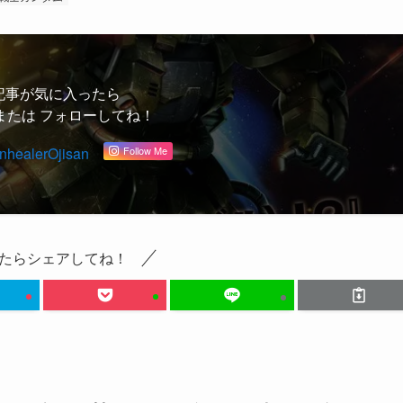
戦士ガンダム
記事が気に入ったら
または フォローしてね！
healerOjisan
Follow Me
たらシェアしてね！