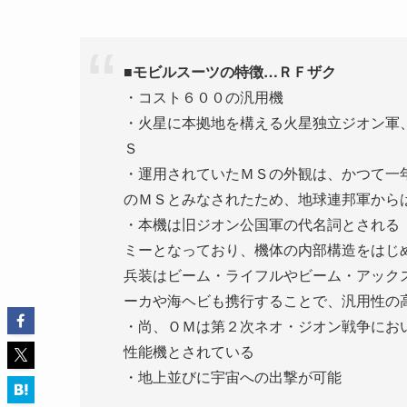
■モビルスーツの特徴…ＲＦザク
・コスト６００の汎用機
・火星に本拠地を構える火星独立ジオン軍
Ｓ
・運用されていたＭＳの外観は、かつて一
のＭＳとみなされたため、地球連邦軍から
・本機は旧ジオン公国軍の代名詞とされる
ミーとなっており、機体の内部構造をはじ
兵装はビーム・ライフルやビーム・アック
ーカや海ヘビも携行することで、汎用性の
・尚、ＯＭは第２次ネオ・ジオン戦争にお
性能機とされている
・地上並びに宇宙への出撃が可能