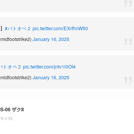
】
#バトオペ２
pic.twitter.com/EXrffmWIl0
footstrike2)
January 16, 2025
バトオペ２
pic.twitter.com/jntv1l0OI4
footstrike2)
January 16, 2025
06 ザクII
スピリッツ)