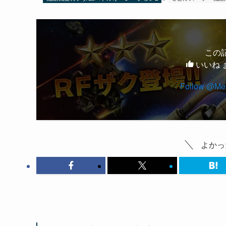
機動戦士ガンダムバトルオペレーション2
モビルスーツ
機動
この
いいね 
Follow @Men
よかっ