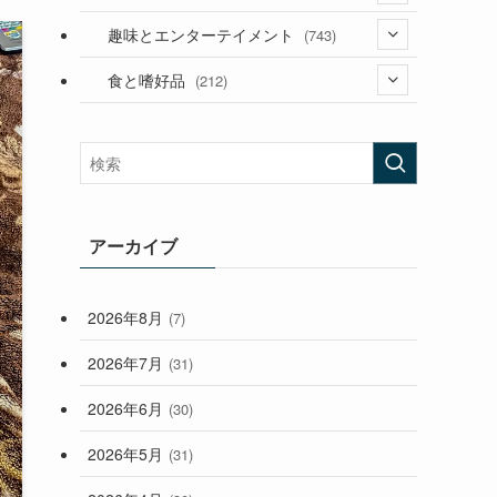
(53)
(181)
(394)
趣味とエンターテイメント
(743)
(282)
(56)
食と嗜好品
(212)
(58)
(38)
(45)
(408)
(473)
(167)
(165)
(114)
(33)
アーカイブ
(59)
2026年8月
(7)
(248)
2026年7月
(31)
2026年6月
(30)
2026年5月
(31)