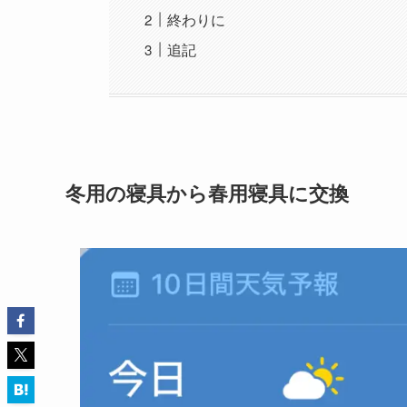
終わりに
追記
冬用の寝具から春用寝具に交換