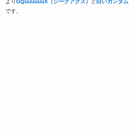
より
GQuuuuuuX（ジークアクス）
と
白いガンダム
です。