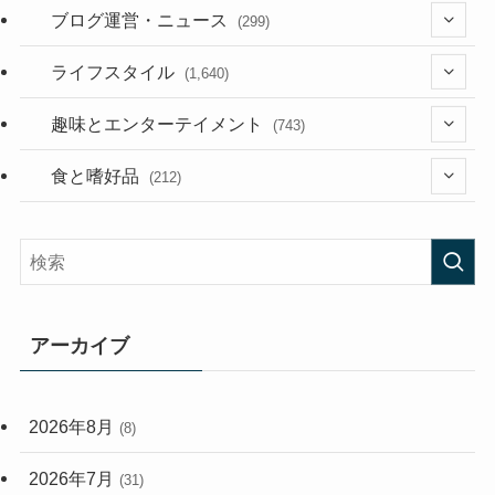
(36)
ブログ運営・ニュース
(299)
(187)
(118)
ライフスタイル
(1,640)
(53)
(181)
(395)
趣味とエンターテイメント
(743)
(282)
(56)
食と嗜好品
(212)
(58)
(38)
(45)
(408)
(473)
(167)
(165)
(114)
アーカイブ
(33)
(59)
2026年8月
(8)
(248)
2026年7月
(31)