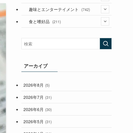
(53)
(181)
(394)
趣味とエンターテイメント
(742)
(282)
(56)
食と嗜好品
(211)
(58)
(38)
(44)
(407)
(472)
(167)
(165)
(114)
(33)
アーカイブ
(59)
2026年8月
(5)
(248)
2026年7月
(31)
2026年6月
(30)
2026年5月
(31)