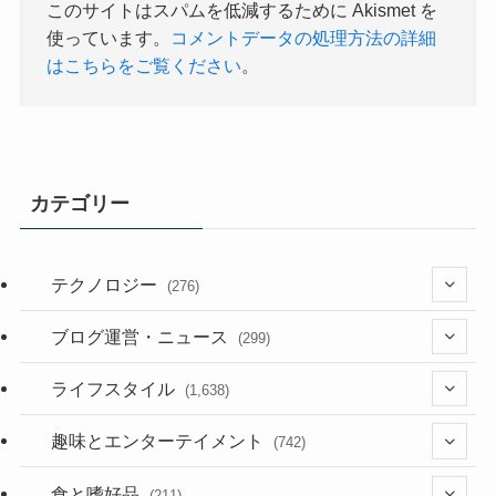
このサイトはスパムを低減するために Akismet を
使っています。
コメントデータの処理方法の詳細
はこちらをご覧ください
。
カテゴリー
テクノロジー
(276)
(36)
ブログ運営・ニュース
(299)
(187)
(118)
ライフスタイル
(1,638)
(53)
(181)
(394)
趣味とエンターテイメント
(742)
(282)
(56)
食と嗜好品
(211)