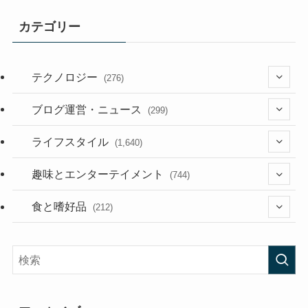
カテゴリー
テクノロジー
(276)
(36)
ブログ運営・ニュース
(299)
(187)
(118)
ライフスタイル
(1,640)
(53)
(181)
(395)
趣味とエンターテイメント
(744)
(282)
(56)
食と嗜好品
(212)
(58)
(38)
(45)
(408)
(474)
(167)
(165)
(114)