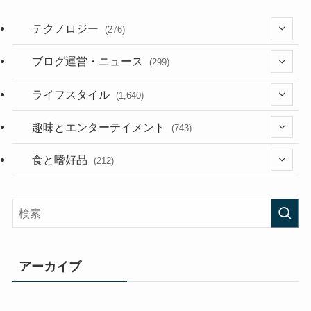
テクノロジー
(276)
(36)
ブログ運営・ニュース
(299)
(187)
(118)
ライフスタイル
(1,640)
(53)
(181)
(395)
趣味とエンターテイメント
(743)
(282)
(56)
食と嗜好品
(212)
(58)
(38)
(45)
(408)
(473)
(167)
(165)
(114)
アーカイブ
(33)
(59)